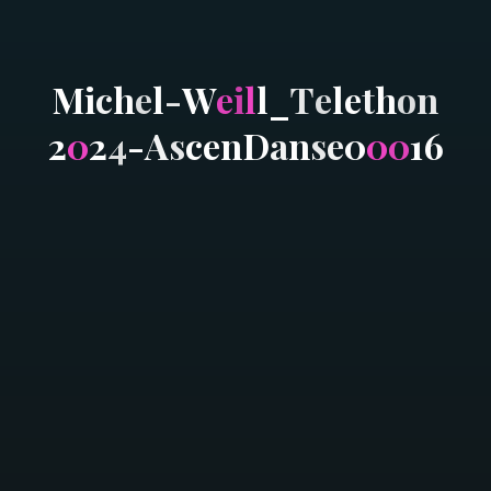
M
i
c
h
e
l
-
W
e
i
l
l
_
T
e
l
e
t
h
o
n
2
0
2
4
-
A
s
c
e
n
D
a
n
s
e
0
0
0
1
6