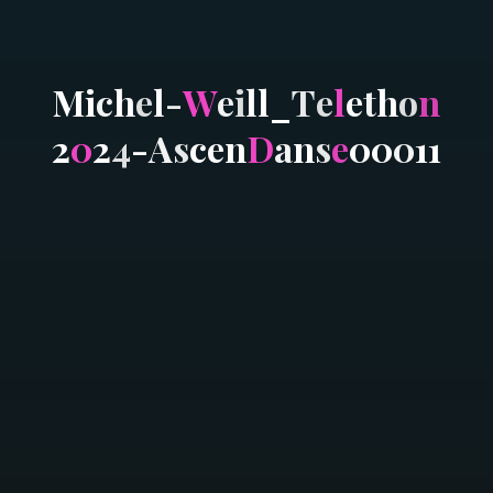
M
i
c
h
e
l
-
W
e
i
l
l
_
T
e
l
e
t
h
o
n
2
0
2
4
-
A
s
c
e
n
D
a
n
s
e
0
0
0
1
1