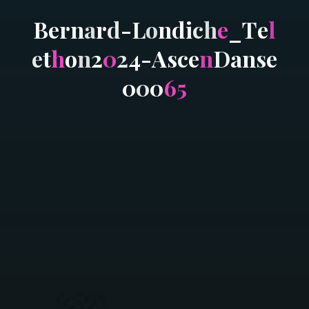
B
e
r
n
a
r
d
-
L
o
n
d
i
c
h
e
_
T
e
l
e
t
h
o
n
2
0
2
4
-
A
s
c
e
n
D
a
n
s
e
0
0
0
6
5