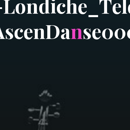
-
L
o
n
d
i
c
h
e
_
T
e
l
A
s
c
e
n
D
a
n
s
e
0
0