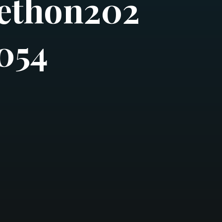
e
t
h
o
n
2
0
2
0
5
4