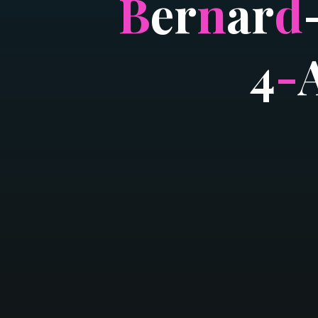
B
e
r
n
a
r
d
4
-