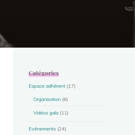
Catégories
Espace adhérent
(17)
Organisation
(6)
Vidéos gala
(11)
Evénements
(24)