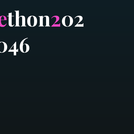
e
t
h
o
n
2
0
2
0
4
6