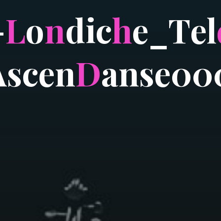
-
L
o
n
d
i
c
h
e
_
T
e
l
A
s
c
e
n
D
a
n
s
e
0
0