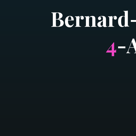
B
e
r
n
a
r
d
4
-