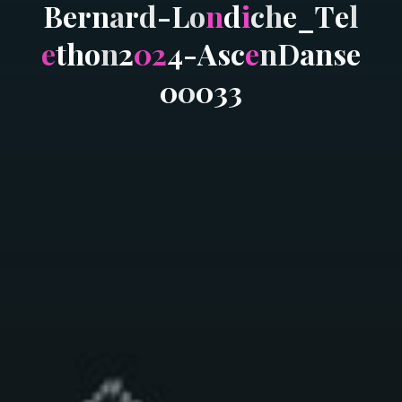
B
e
r
n
a
r
d
-
L
o
n
d
i
c
h
e
_
T
e
l
e
t
h
o
n
2
0
2
4
-
A
s
c
e
n
D
a
n
s
e
0
0
0
3
3