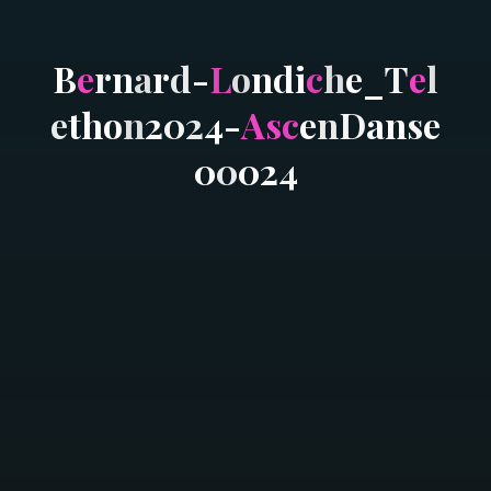
B
e
r
n
a
r
d
-
L
o
n
d
i
c
h
e
_
T
e
l
e
t
h
o
n
2
0
2
4
-
A
s
c
e
n
D
a
n
s
e
0
0
0
2
4