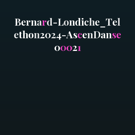
B
e
r
n
a
r
d
-
L
o
n
d
i
c
h
e
_
T
e
l
e
t
h
o
n
2
0
2
4
-
A
s
c
e
n
D
a
n
s
e
0
0
0
2
1