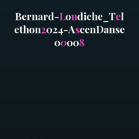
B
e
r
n
a
r
d
-
L
o
n
d
i
c
h
e
_
T
e
l
e
t
h
o
n
2
0
2
4
-
A
s
c
e
n
D
a
n
s
e
0
0
0
0
8