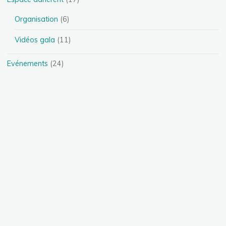
Organisation
(6)
Vidéos gala
(11)
Evénements
(24)
Festival
(4)
Spectacles
(13)
Stages
(5)
Téléthon
(1)
Photos
(11)
Présentation des disciplines
(4)
Danse Heels
(1)