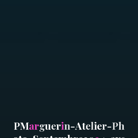
P
M
a
r
g
u
e
r
i
n
-
A
t
e
l
i
e
r
-
P
h