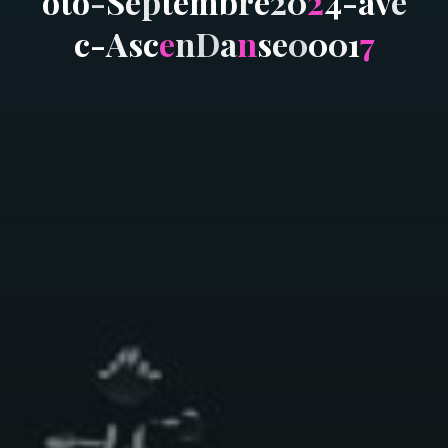
o
t
o
-
S
e
p
t
e
m
b
r
e
2
0
2
4
-
a
v
e
c
-
A
s
c
e
n
D
a
n
s
e
0
0
0
1
7