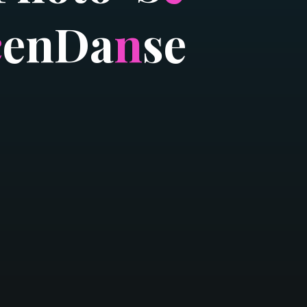
c
e
n
D
a
n
s
e