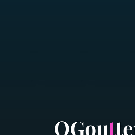
O
G
o
u
t
t
e