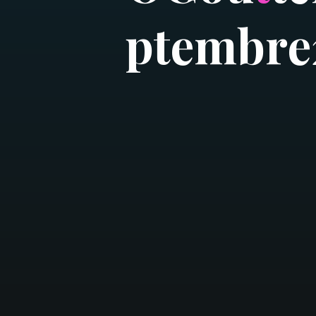
p
t
e
m
b
r
e