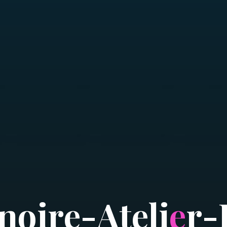
n
o
i
r
e
-
A
t
e
l
i
e
r
-