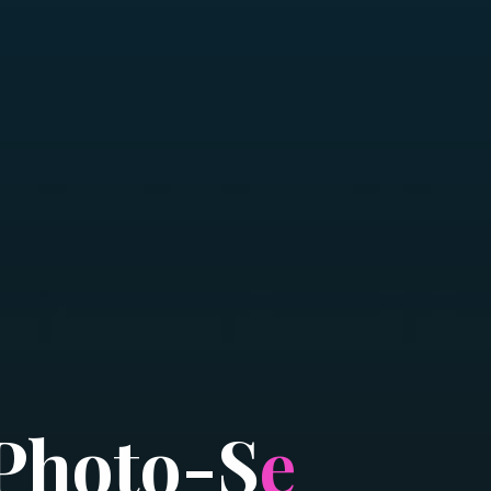
P
h
o
t
o
-
S
e