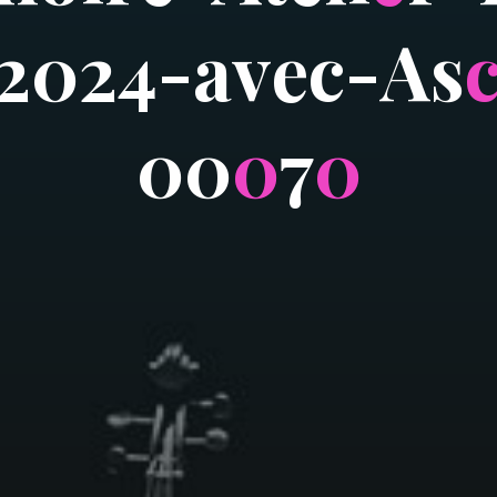
2
0
2
4
-
a
v
e
c
-
A
s
0
0
0
7
0