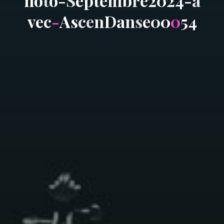
h
o
t
o
-
S
e
p
t
e
m
b
r
e
2
0
2
4
-
a
v
e
c
-
A
s
c
e
n
D
a
n
s
e
0
0
0
5
4