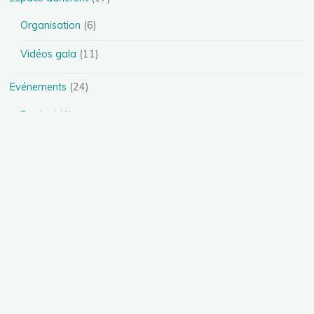
Organisation
(6)
Vidéos gala
(11)
Evénements
(24)
Festival
(4)
Spectacles
(13)
Stages
(5)
Téléthon
(1)
Photos
(11)
Présentation des disciplines
(4)
Danse Heels
(1)