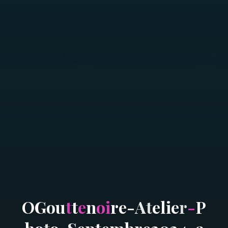
O
G
o
u
t
t
e
n
o
i
r
e
-
A
t
e
l
i
e
r
-
P