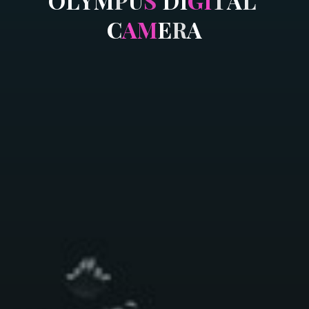
O
L
Y
M
P
U
S
D
I
G
I
T
A
L
C
A
M
E
R
A