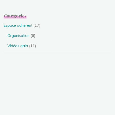
Catégories
Espace adhérent
(17)
Organisation
(6)
Vidéos gala
(11)
Evénements
(24)
Festival
(4)
Spectacles
(13)
Stages
(5)
Téléthon
(1)
Photos
(11)