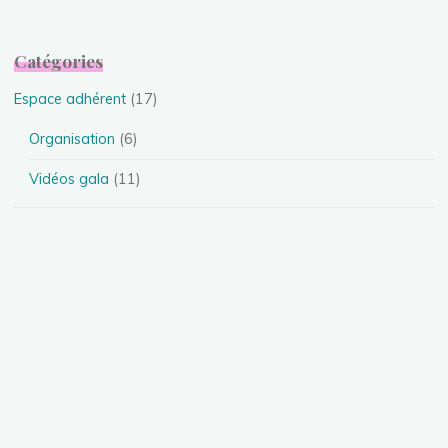
Catégories
Espace adhérent
(17)
Organisation
(6)
Vidéos gala
(11)
Evénements
(24)
Festival
(4)
Spectacles
(13)
Stages
(5)
Téléthon
(1)
Photos
(11)