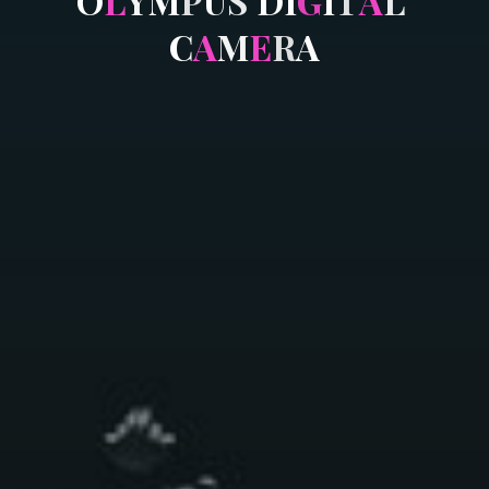
O
L
Y
M
P
U
S
D
I
G
I
T
A
L
C
A
M
E
R
A