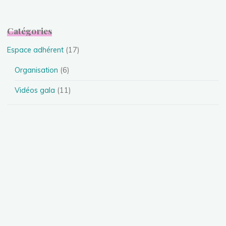
Catégories
Espace adhérent
(17)
Organisation
(6)
Vidéos gala
(11)
Evénements
(24)
Festival
(4)
Spectacles
(13)
Stages
(5)
Téléthon
(1)
Photos
(11)