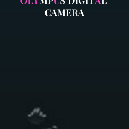
O
L
Y
M
P
U
S
D
I
G
I
T
A
L
C
A
M
E
R
A