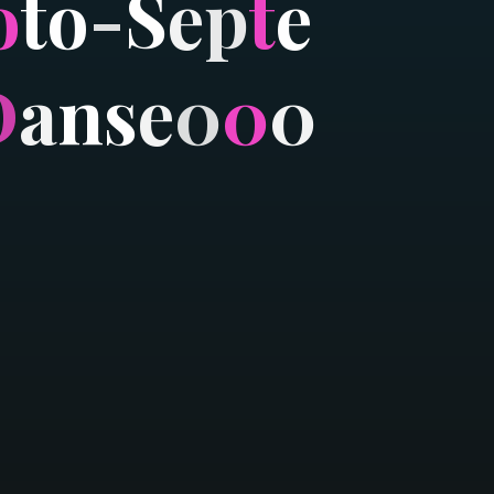
o
t
o
-
S
e
p
t
e
D
a
n
s
e
0
0
0