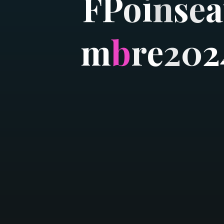
F
P
o
i
n
s
e
a
m
b
r
e
2
0
2