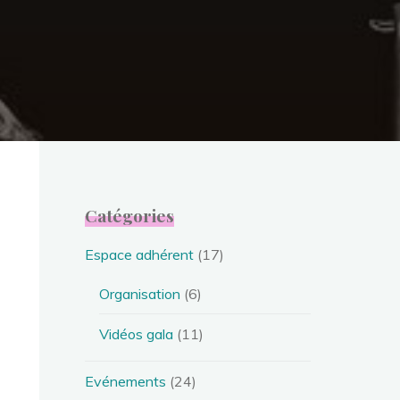
Catégories
Espace adhérent
(17)
Organisation
(6)
Vidéos gala
(11)
Evénements
(24)