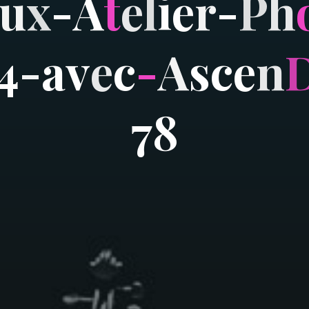
u
x
-
A
t
e
l
i
e
r
-
P
h
4
-
a
v
e
c
-
A
s
c
e
n
7
8