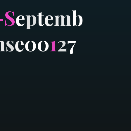
-
S
e
p
t
e
m
b
n
s
e
0
0
1
2
7