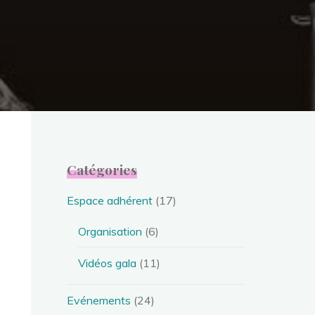
Catégories
Espace adhérent
(17)
Organisation
(6)
Vidéos gala
(11)
Evénements
(24)