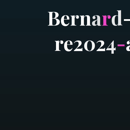
B
e
r
n
a
r
d
r
e
2
0
2
4
-