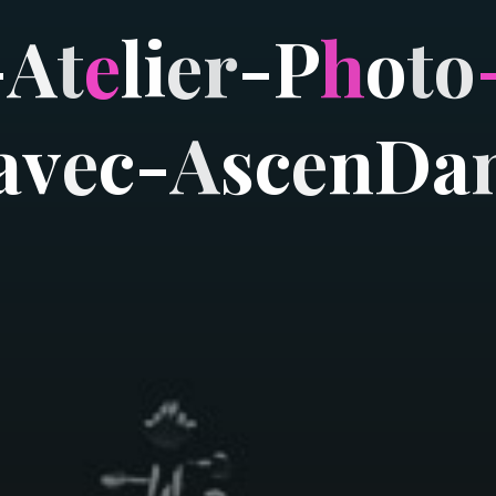
-
A
t
e
l
i
e
r
-
P
h
o
t
o
a
v
e
c
-
A
s
c
e
n
D
a