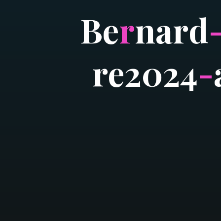
B
e
r
n
a
r
d
r
e
2
0
2
4
-