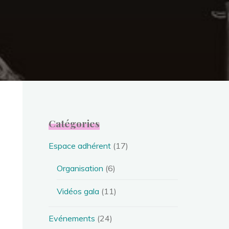
Catégories
Espace adhérent
(17)
Organisation
(6)
Vidéos gala
(11)
Evénements
(24)