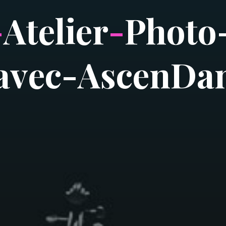
-
A
t
e
l
i
e
r
-
P
h
o
t
o
a
v
e
c
-
A
s
c
e
n
D
a