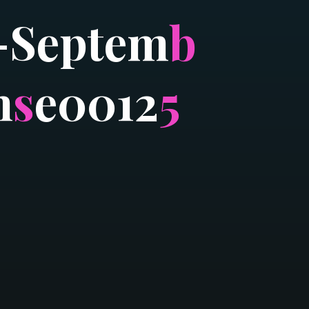
-
S
e
p
t
e
m
b
n
s
e
0
0
1
2
5