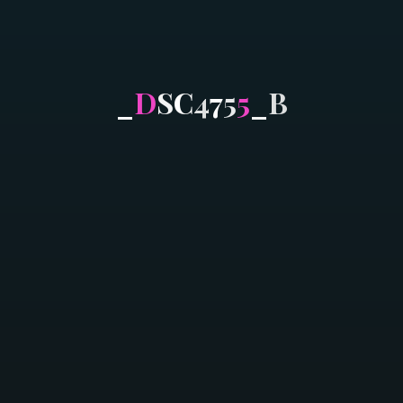
_
D
S
C
4
7
5
5
_
B