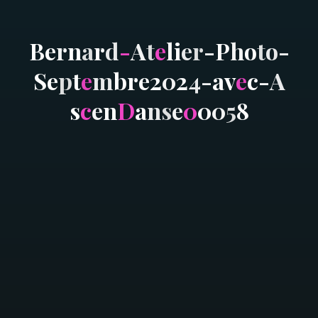
B
e
r
n
a
r
d
-
A
t
e
l
i
e
r
-
P
h
o
t
o
-
S
e
p
t
e
m
b
r
e
2
0
2
4
-
a
v
e
c
-
A
s
c
e
n
D
a
n
s
e
0
0
0
5
8