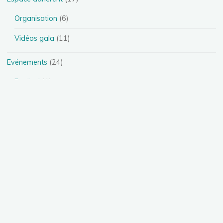
Organisation
(6)
Vidéos gala
(11)
Evénements
(24)
Festival
(4)
Spectacles
(13)
Stages
(5)
Téléthon
(1)
Photos
(11)
Présentation des disciplines
(4)
Danse Heels
(1)