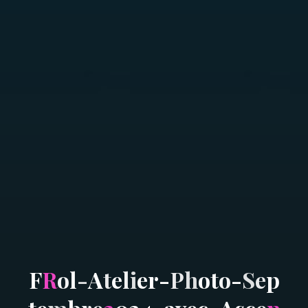
F
R
o
l
-
A
t
e
l
i
e
r
-
P
h
o
t
o
-
S
e
p