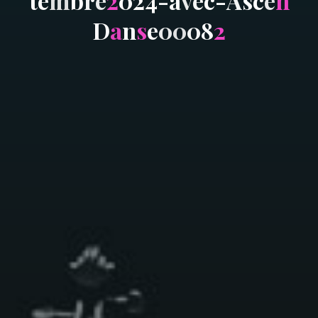
t
e
m
b
r
e
2
0
2
4
-
a
v
e
c
-
A
s
c
e
n
D
a
n
s
e
0
0
0
8
2