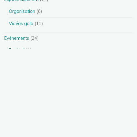
Organisation
(6)
Vidéos gala
(11)
Evénements
(24)
Festival
(4)
Spectacles
(13)
Stages
(5)
Téléthon
(1)
Photos
(11)
Présentation des disciplines
(4)
Danse Heels
(1)