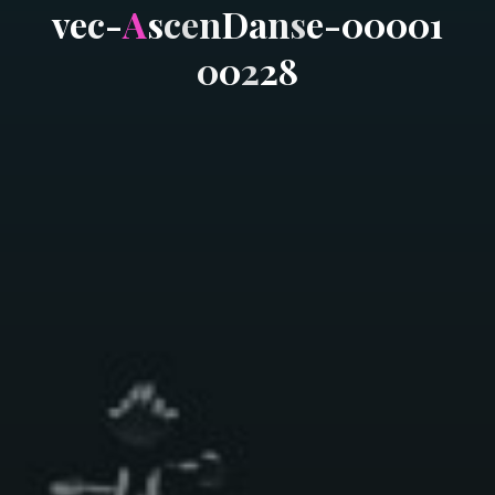
v
e
c
-
A
s
c
e
n
D
a
n
s
e
-
0
0
0
0
1
0
0
2
2
8