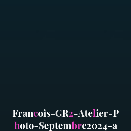
F
r
a
n
c
o
i
s
-
G
R
2
-
A
t
e
l
i
e
r
-
P
h
o
t
o
-
S
e
p
t
e
m
b
r
e
2
0
2
4
-
a