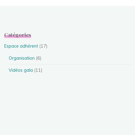
Catégories
Espace adhérent
(17)
Organisation
(6)
Vidéos gala
(11)
Evénements
(24)
Festival
(4)
Spectacles
(13)
Stages
(5)
Téléthon
(1)