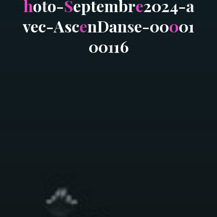
h
o
t
o
-
S
e
p
t
e
m
b
r
e
2
0
2
4
-
a
v
e
c
-
A
s
c
e
n
D
a
n
s
e
-
0
0
0
0
1
0
0
1
1
6