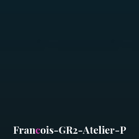
F
r
a
n
c
o
i
s
-
G
R
2
-
A
t
e
l
i
e
r
-
P