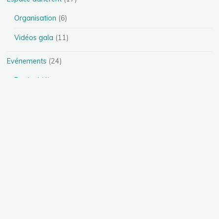
Organisation
(6)
Vidéos gala
(11)
Evénements
(24)
Festival
(4)
Spectacles
(13)
Stages
(5)
Téléthon
(1)
Photos
(11)
Présentation des disciplines
(4)
Danse Heels
(1)